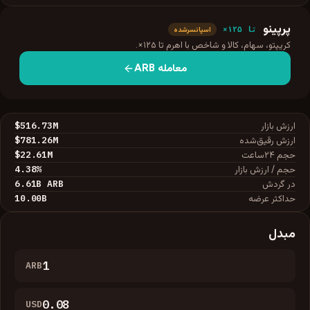
پرپینو
تا ۱۲۵×
اسپانسرشده
کریپتو، سهام، کالا و شاخص با اهرم تا ۱۲۵×.
معامله
ARB
$516.73M
ارزش بازار
$781.26M
ارزش رقیق‌شده
$22.61M
حجم ۲۴ساعت
4.38
%
حجم / ارزش بازار
6.61B
ARB
در گردش
10.00B
حداکثر عرضه
مبدل
ARB
USD