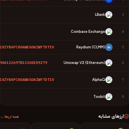
3
LBank
4
Coinbase Exchange
1XZYBAPC8G4WEGGKZWYTDT1V
5
Raydium (CLMM)
RA
9AA122697B133ADED9279
6
Uniswap V2 (Ethereum)
1XZYBAPC8G4WEGGKZWYTDT1V
7
AlphaQ
8
Toobit
ارزهای مشابه
همه ارزها →