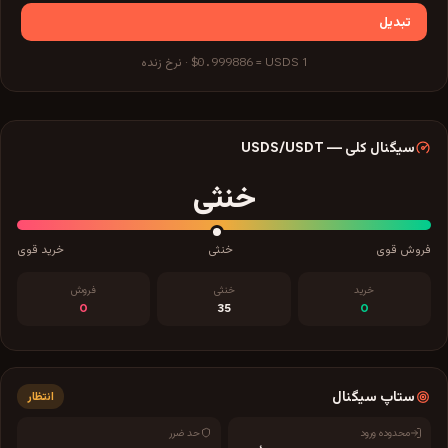
تبدیل
$0.999886
1
USDS
=
·
نرخ زنده
سیگنال کلی
—
/USDT
USDS
خنثی
فروش قوی
خنثی
خرید قوی
خرید
خنثی
فروش
0
35
0
ستاپ سیگنال
انتظار
محدوده ورود
حد ضرر