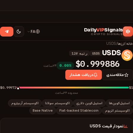
Daily
VIP
Signals
FA
CRYPTO SIGNALS
خانه
/
ارزها
/
USDS
USDS
USDS
رتبه
#
12
U
$0.999886
0.00%
۲۴ساعت
علاقه‌مندی
دریافت هشدار
$0.99972
$1
محدوده ۲۴ساعت
استیبل‌کوین‌ها
استیبل‌کوین دلاری
اکوسیستم سولانا
اکوسیستم آربیتروم
اکوسیستم اتریوم
Fiat-backed Stablecoin
Base Native
نمودار قیمت
USDS