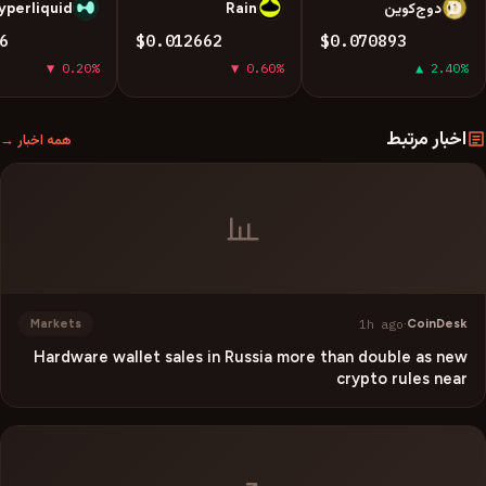
دوج‌کوین
Rain
yperliquid
H
R
D
6
$0.012662
$0.070893
▼ 0.20%
▼ 0.60%
▲ 2.40%
اخبار مرتبط
همه اخبار →
1h ago
·
CoinDesk
Markets
Hardware wallet sales in Russia more than double as new
crypto rules near