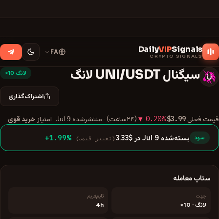
Daily
VIP
Signals
FA
CRYPTO SIGNALS
سیگنال
USDT
/
UNI
لانگ
لانگ
10
×
U
اشتراک‌گذاری
▼ 0.20%
$3.99
قیمت فعلی
(۲۴ساعت) · منتشرشده
Jul 9
· امتیاز
خرید قوی
+1.99
%
بسته‌شده Jul 9 در $3.33
(تغییر قیمت)
سود
ستاپ معامله
جهت
تایم‌فریم
لانگ
·
10
×
4h