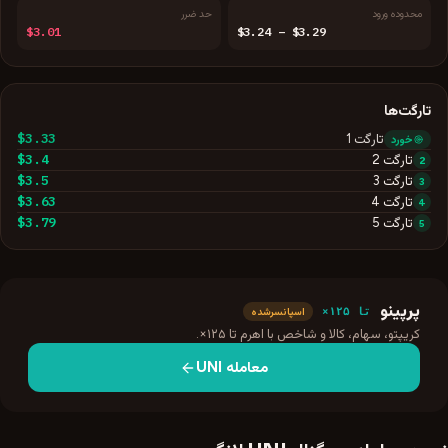
محدوده ورود
حد ضرر
$3.01
$3.24 – $3.29
تارگت‌ها
$3.33
تارگت
1
خورد
$3.4
تارگت
2
2
$3.5
تارگت
3
3
$3.63
تارگت
4
4
$3.79
تارگت
5
5
پرپینو
تا ۱۲۵×
اسپانسرشده
کریپتو، سهام، کالا و شاخص با اهرم تا ۱۲۵×.
معامله
UNI