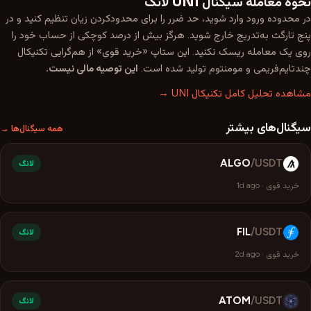
نحوه معامله سیگنال
UNI
لانگ
در محدوده ورود وارد شوید، حد ضرر را برای محدودکردن زیان تنظیم کنید و در
پنج تارگت به‌تدریج خارج شوید. هرگز بیش از درصد کوچکی از حساب خود را
روی یک معامله ریسک نکنید. این ستاپ «
خرید قوی
» از هم‌گرایی تکنیکال
چندتایم‌فریمی و مومنتوم تولید شده است.
این توصیه مالی نیست.
مشاهده تحلیل کامل تکنیکال
UNI
→
سیگنال‌های بیشتر
همه سیگنال‌ها →
ALGO
/
USDT
A
لانگ
خرید قوی
·
1d ago
FIL
/
USDT
F
لانگ
خرید قوی
·
2d ago
ATOM
/
USDT
A
لانگ