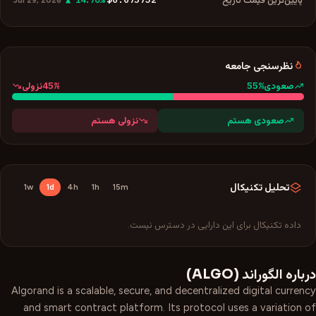
Jul 29, 2026
نظرسنجی جامعه
45
%
55
%
صعودی
نزولی
صعودی هستم
نزولی هستم
تحلیل تکنیکال
1w
1d
4h
1h
15m
داده تکنیکال برای این دارایی در دسترس نیست.
درباره
الگوراند
(
ALGO
)
Algorand is a scalable, secure, and decentralized digital currency
and smart contract platform. Its protocol uses a variation of