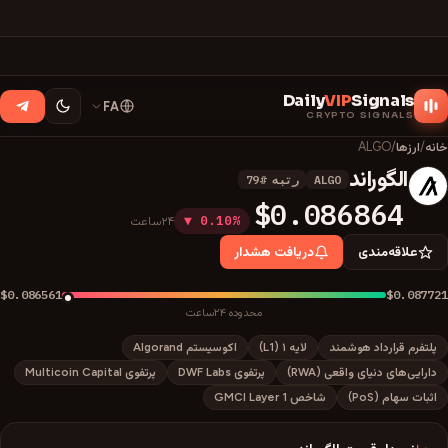
Daily
VIP
Signals
FA
CRYPTO SIGNALS
خانه
/
ارزها
/
ALGO
الگوراند
ALGO
رتبه
#
79
A
$0.086864
▼ 0.10%
۲۴ساعت
علاقه‌مندی
دریافت هشدار
$0.086561
$0.087721
محدوده ۲۴ساعت
پلتفرم قرارداد هوشمند
لایه ۱ (L1)
اکوسیستم Algorand
دارایی‌های دنیای واقعی (RWA)
پرتفوی DWF Labs
پرتفوی Multicoin Capital
اثبات سهام (PoS)
شاخص GMCI Layer 1