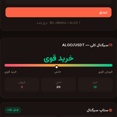
تبدیل
$0.086864
1
ALGO
=
·
نرخ زنده
سیگنال کلی
—
/USDT
ALGO
خرید قوی
فروش قوی
خنثی
خرید قوی
خرید
خنثی
فروش
3
20
12
ستاپ سیگنال
لانگ
10×