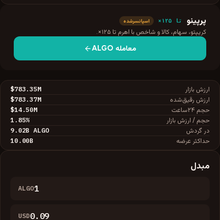
پرپینو
تا ۱۲۵×
اسپانسرشده
کریپتو، سهام، کالا و شاخص با اهرم تا ۱۲۵×.
معامله
ALGO
$783.35M
ارزش بازار
$783.37M
ارزش رقیق‌شده
$14.50M
حجم ۲۴ساعت
1.85
%
حجم / ارزش بازار
9.02B
ALGO
در گردش
10.00B
حداکثر عرضه
مبدل
ALGO
USD