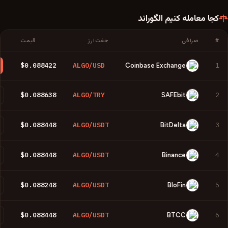
کجا معامله کنیم
الگوراند
#
صرافی
جفت‌ارز
قیمت
$0.088422
ALGO/USD
1
Coinbase Exchange
$0.088638
ALGO/TRY
2
SAFEbit
$0.088448
ALGO/USDT
3
BitDelta
$0.088448
ALGO/USDT
4
Binance
$0.088248
ALGO/USDT
5
BloFin
$0.088448
ALGO/USDT
6
BTCC