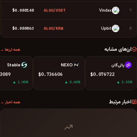
$0.088148
ALGO/USDT
7
Vindax
$0.088863
ALGO/KRW
8
Upbit
ارزهای مشابه
همه ارزها →
پالی‌گان
NEXO
​​Stable
S
N
P
3089
$0.736606
$0.076722
▲ 1.00%
▲ 0.60%
▲ 2.30%
اخبار مرتبط
همه اخبار →