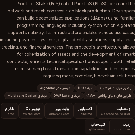
Proof-of-Stake (PoS) called Pure PoS (PPoS) to secure the
network and reach consensus on block production. Developers
can build decentralized applications (dApps) using familiar
programming languages, including Python, which Algorand
supports natively. Its infrastructure enables various use cases,
including payment systems, digital identity solutions, supply-chain
tracking, and financial services. The protocol's architecture allows
for tokenization of assets and the development of smart
contracts, while its technical specifications support both retail
users seeking basic transaction capabilities and enterprises
requiring more, complex, blockchain solutions.
پلتفرم قرارداد هوشمند
لایه ۱ (L1)
اکوسیستم Algorand
دارایی‌های دنیای واقعی (RWA)
پرتفوی DWF Labs
پرتفوی Multicoin Capital
وب‌سایت
اکسپلورر
وایت‌پیپر
توییتر / X
تلگرام
t.me
twitter.com
algorand.com
allo.info
algorand.foundation
ردیت
گیت‌هاب
github.com
reddit.com