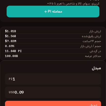
کریپتو، سهام، کالا و شاخص با اهرم تا ۱۲۵×.
معامله
PI
$1.01B
ارزش بازار
$1.56B
ارزش رقیق‌شده
$7.03M
حجم ۲۴ساعت
0.69
%
حجم / ارزش بازار
11.04B
PI
در گردش
100.00B
حداکثر عرضه
مبدل
PI
USD
تبدیل