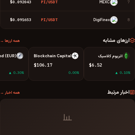
$0.092043
PI/USDT
7
MEXC
$0.091653
PI/USDT
8
DigiFinex
ارزهای مشابه
همه ارزها →
اتریوم کلاسیک
Blockchain Capital
nd (EUR)
E
B
E
$106.17
$6.52
▲ 0.30%
0.00%
▲ 0.10%
اخبار مرتبط
همه اخبار →