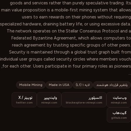
goods and services rather than purely speculative trading. Its
main value proposition is a mobile-first mining system that allows
users to earn rewards on their phones without requiring
specialized hardware, draining battery life, or using excessive data.
The network operates on the Stellar Consensus Protocol and a
Federated Byzantine Agreement, which allows computers to
reach agreement by trusting specific groups of other peers.
Security is maintained through a global trust graph built from
individual user groups called security circles where members vouch
for each other. Users participate in four primary roles as pioneers,
…
پلتفرم قرارداد هوشمند
لایه ۱ (L1)
Made in USA
Mobile Mining
وب‌سایت
اکسپلورر
وایت‌پیپر
توییتر / X
twitter.com
minepi.com
blockexplorer.minepi.com
minepi.com
گیت‌هاب
github.com