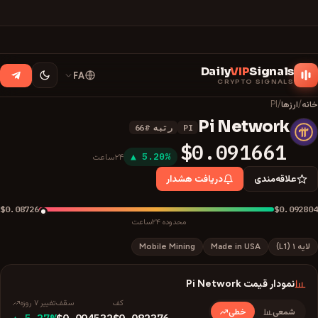
Daily
VIP
Signals
FA
CRYPTO SIGNALS
خانه
/
ارزها
/
PI
Pi Network
PI
رتبه
#
66
P
$0.091661
▲ 5.20%
۲۴ساعت
علاقه‌مندی
دریافت هشدار
$0.08726
$0.092804
محدوده ۲۴ساعت
لایه ۱ (L1)
Made in USA
Mobile Mining
نمودار قیمت
Pi Network
کف
سقف
تغییر ۷ روزه
شمعی
خطی