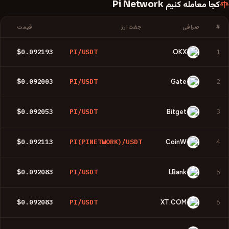
کجا معامله کنیم
Pi Network
#
صرافی
جفت‌ارز
قیمت
$0.092193
PI/USDT
1
OKX
$0.092003
PI/USDT
2
Gate
$0.092053
PI/USDT
3
Bitget
$0.092113
PI(PINETWORK)/USDT
4
CoinW
$0.092083
PI/USDT
5
LBank
$0.092083
PI/USDT
6
XT.COM