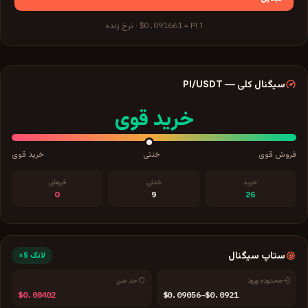
$0.091661
1
PI
=
·
نرخ زنده
سیگنال کلی
—
/USDT
PI
خرید قوی
فروش قوی
خنثی
خرید قوی
خرید
خنثی
فروش
0
9
26
ستاپ سیگنال
لانگ
5×
محدوده ورود
حد ضرر
$0.08402
$0.09056–$0.0921