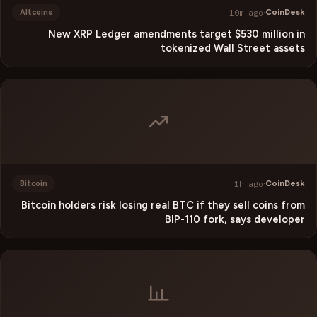
10m ago
·
CoinDesk
Altcoins
New XRP Ledger amendments target $530 million in
tokenized Wall Street assets
1h ago
·
CoinDesk
Bitcoin
Bitcoin holders risk losing real BTC if they sell coins from
BIP-110 fork, says developer