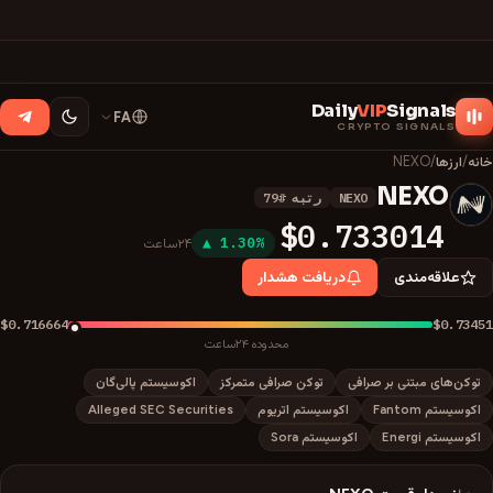
Daily
VIP
Signals
FA
CRYPTO SIGNALS
خانه
/
ارزها
/
NEXO
NEXO
NEXO
رتبه
#
79
N
$0.733014
▲ 1.30%
۲۴ساعت
علاقه‌مندی
دریافت هشدار
$0.716664
$0.73451
محدوده ۲۴ساعت
توکن‌های مبتنی بر صرافی
توکن صرافی متمرکز
اکوسیستم پالی‌گان
اکوسیستم Fantom
اکوسیستم اتریوم
Alleged SEC Securities
اکوسیستم Energi
اکوسیستم Sora