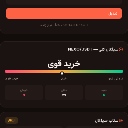
تبدیل
$0.733014
1
NEXO
=
·
نرخ زنده
سیگنال کلی
—
/USDT
NEXO
خرید قوی
فروش قوی
خنثی
خرید قوی
خرید
خنثی
فروش
0
29
6
ستاپ سیگنال
انتظار