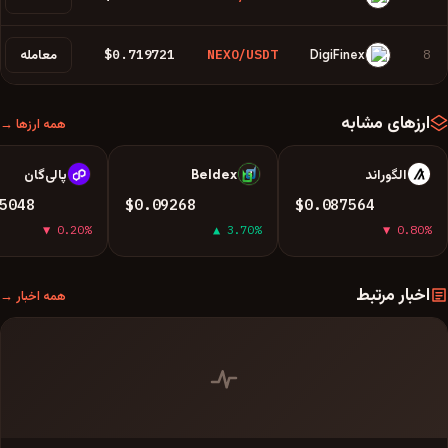
$0.719721
NEXO/USDT
8
DigiFinex
معامله
ارزهای مشابه
همه ارزها →
الگوراند
Beldex
پالی‌گان
P
B
A
5048
$0.09268
$0.087564
▼ 0.20%
▲ 3.70%
▼ 0.80%
اخبار مرتبط
همه اخبار →