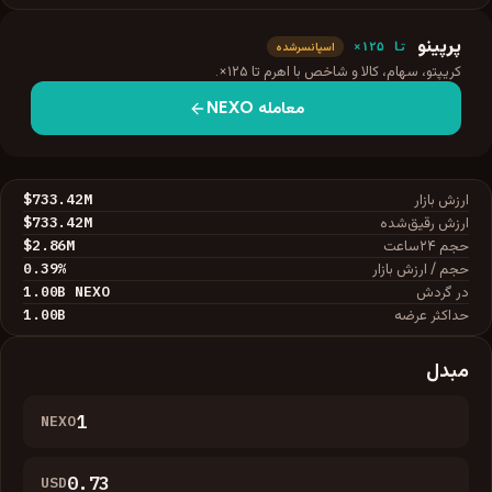
پرپینو
تا ۱۲۵×
اسپانسرشده
کریپتو، سهام، کالا و شاخص با اهرم تا ۱۲۵×.
معامله
NEXO
$733.42M
ارزش بازار
$733.42M
ارزش رقیق‌شده
$2.86M
حجم ۲۴ساعت
0.39
%
حجم / ارزش بازار
1.00B
NEXO
در گردش
1.00B
حداکثر عرضه
مبدل
NEXO
USD