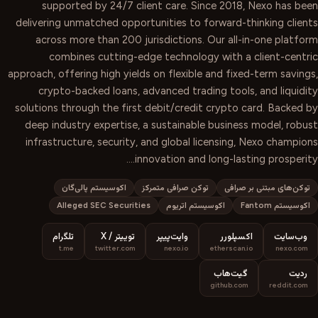
supported by 24/7 client care. Since 2018, Nexo has been
delivering unmatched opportunities to forward-thinking clients
across more than 200 jurisdictions. Our all-in-one platform
combines cutting-edge technology with a client-centric
approach, offering high yields on flexible and fixed-term savings,
crypto-backed loans, advanced trading tools, and liquidity
solutions through the first debit/credit crypto card. Backed by
deep industry expertise, a sustainable business model, robust
infrastructure, security, and global licensing, Nexo champions
innovation and long-lasting prosperity.…
توکن‌های مبتنی بر صرافی
توکن صرافی متمرکز
اکوسیستم پالی‌گان
اکوسیستم Fantom
اکوسیستم اتریوم
Alleged SEC Securities
وب‌سایت
اکسپلورر
وایت‌پیپر
توییتر / X
تلگرام
t.me
twitter.com
nexo.io
etherscan.io
nexo.com
ردیت
گیت‌هاب
github.com
reddit.com