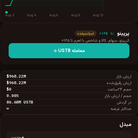
Aug 3
Aug 4
Aug 6
Aug 8
Aug 10
پرپینو
تا ۱۲۵×
اسپانسرشده
کریپتو، سهام، کالا و شاخص با اهرم تا ۱۲۵×.
معامله
USTB
$968.22M
ارزش بازار
$968.22M
ارزش رقیق‌شده
$0
حجم ۲۴ساعت
0.00
%
حجم / ارزش بازار
86.68M
USTB
در گردش
∞
حداکثر عرضه
مبدل