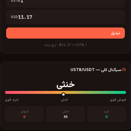
USTB
USD
تبدیل
$11.17
1
USTB
=
·
نرخ زنده
سیگنال کلی
—
/USDT
USTB
خنثی
فروش قوی
خنثی
خرید قوی
خرید
خنثی
فروش
0
35
0