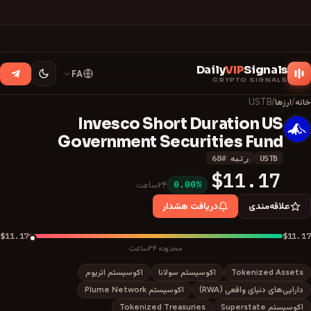
Daily
VIP
Signals
FA
CRYPTO SIGNALS
خانه
/
ارزها
/
USTB
Invesco Short Duration US
U
Government Securities Fund
USTB
رتبه
#
68
$11.17
0.00%
۲۴ساعت
علاقه‌مندی
دریافت هشدار
$11.17
$11.17
محدوده ۲۴ساعت
Tokenized Assets
اکوسیستم سولانا
اکوسیستم اتریوم
دارایی‌های دنیای واقعی (RWA)
اکوسیستم Plume Network
اکوسیستم Superstate
Tokenized Treasuries