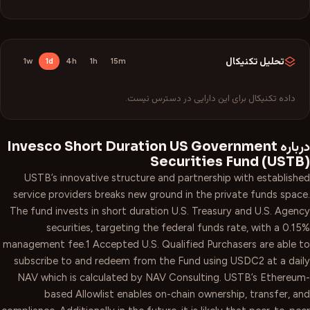
تحلیل تکنیکال
1w
1d
4h
1h
15m
داده تکنیکال برای این دارایی در دسترس نیست.
درباره
Invesco Short Duration US Government
Securities Fund
(
USTB
)
USTB’s innovative structure and partnership with established
service providers breaks new ground in the private funds space.
The fund invests in short duration U.S. Treasury and U.S. Agency
securities, targeting the federal funds rate, with a 0.15%
management fee.1 Accepted U.S. Qualified Purchasers are able to
subscribe to and redeem from the Fund using USDC2 at a daily
NAV which is calculated by NAV Consulting. USTB’s Ethereum-
based Allowlist enables on-chain ownership, transfer, and