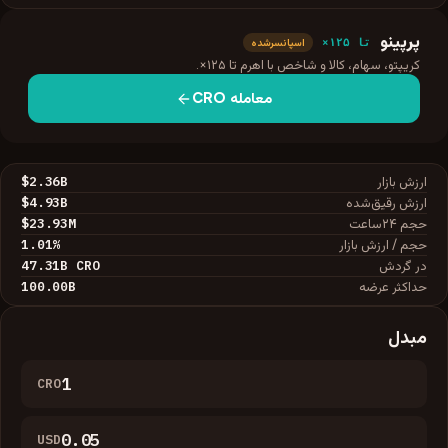
پرپینو
تا ۱۲۵×
اسپانسرشده
کریپتو، سهام، کالا و شاخص با اهرم تا ۱۲۵×.
معامله
CRO
$2.36B
ارزش بازار
$4.93B
ارزش رقیق‌شده
$23.93M
حجم ۲۴ساعت
1.01
%
حجم / ارزش بازار
47.31B
CRO
در گردش
100.00B
حداکثر عرضه
مبدل
CRO
USD