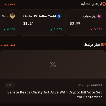
ارزهای مشابه
همه ارزها →
یونی‌سواپ
Ondo US Dollar Yield
r Gold
X
U
U
$1.14
$3.99
▲ 0.20%
▲ 0.20%
▼ 0.20%
اخبار مرتبط
همه اخبار →
49m ago
·
Decrypt
DeFi
Senate Keeps Clarity Act Alive With Crypto Bill Vote Set
for September