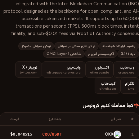
integrated with the Inter-Blockchain Communication (IBC)
protocol, designed as the backbone for open, compliant, and AI-
accessible tokenized markets. It supports up to 60,000
transactions per second (TPS), 500ms block times, instant
finality, and sub-$0.01 fees via Proof of Authority consensus.
پلتفرم قرارداد هوشمند
توکن‌های مبتنی بر صرافی
توکن صرافی متمرکز
لایه ۱ (L1)
اکوسیستم اتریوم
شاخص GMCI Layer 1
وب‌سایت
اکسپلورر
وایت‌پیپر
توییتر / X
twitter.com
whitepaper.cronos.org
etherscan.io
cronos.org
تلگرام
گیت‌هاب
github.com
t.me
کجا معامله کنیم
کرونوس
#
صرافی
جفت‌ارز
قیمت
$0.048515
CRO/USDT
1
OKX