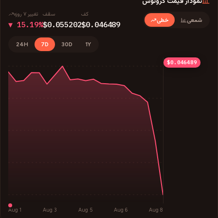
نمودار قیمت
کرونوس
کف
سقف
تغییر ۷ روزه
شمعی
خطی
▼ 15.19%
$0.055202
$0.046489
24H
7D
30D
1Y
$0.055202
$0.053024
$0.050846
$0.048668
$0.046489
Aug 1
Aug 3
Aug 5
Aug 6
Aug 8