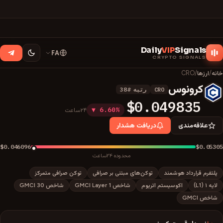
Daily
VIP
Signals
FA
CRYPTO SIGNALS
خانه
/
ارزها
/
CRO
کرونوس
CRO
رتبه
#
38
C
$0.049835
▼ 6.60%
۲۴ساعت
علاقه‌مندی
دریافت هشدار
$0.046096
$0.05305
محدوده ۲۴ساعت
پلتفرم قرارداد هوشمند
توکن‌های مبتنی بر صرافی
توکن صرافی متمرکز
لایه ۱ (L1)
اکوسیستم اتریوم
شاخص GMCI Layer 1
شاخص GMCI 30
شاخص GMCI