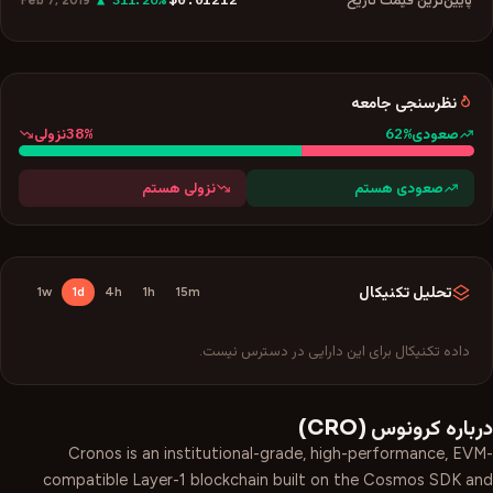
Feb 7, 2019
نظرسنجی جامعه
38
%
62
%
صعودی
نزولی
صعودی هستم
نزولی هستم
تحلیل تکنیکال
1w
1d
4h
1h
15m
داده تکنیکال برای این دارایی در دسترس نیست.
درباره
کرونوس
(
CRO
)
Cronos is an institutional-grade, high-performance, EVM-
compatible Layer-1 blockchain built on the Cosmos SDK and