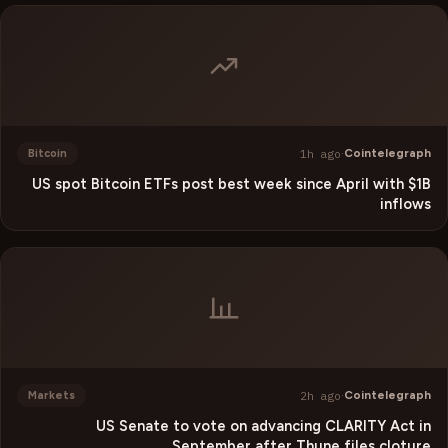
1h ago
·
Cointelegraph
Bitcoin
US spot Bitcoin ETFs post best week since April with $1B
inflows
2h ago
·
Cointelegraph
Markets
US Senate to vote on advancing CLARITY Act in
September after Thune files cloture