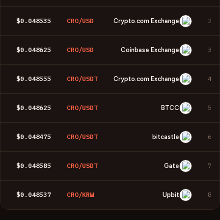
$0.048535
CRO/USD
2
Crypto.com Exchange
$0.048625
CRO/USD
3
Coinbase Exchange
$0.048555
CRO/USDT
4
Crypto.com Exchange
$0.048625
CRO/USDT
5
BTCC
$0.048475
CRO/USDT
6
bitcastle
$0.048585
CRO/USDT
7
Gate
$0.048537
CRO/KRW
8
Upbit