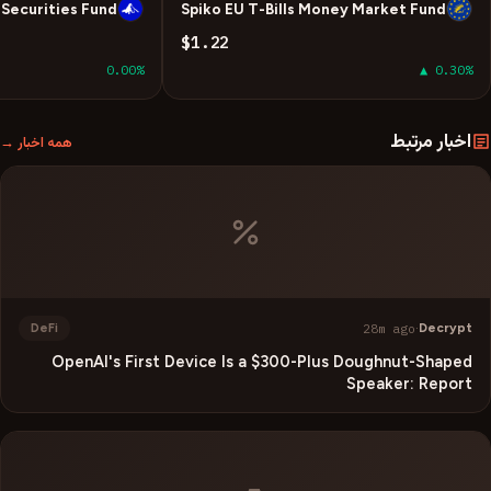
Securities Fund
Spiko EU T-Bills Money Market Fund
U
E
$1.22
0.00%
▲ 0.30%
اخبار مرتبط
همه اخبار →
28m ago
·
Decrypt
DeFi
OpenAI's First Device Is a $300-Plus Doughnut-Shaped
Speaker: Report