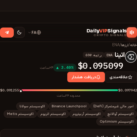
Daily
VIP
Signals
FA
CRYPTO SIGNALS
خانه
/
ارزها
/
ENA
اتینا
ENA
رتبه
#
69
E
$0.095099
▲ 3.40%
۲۴ساعت
علاقه‌مندی
دریافت هشدار
$0.091255
$0.097942
محدوده ۲۴ساعت
امور مالی غیرمتمرکز (DeFi)
Binance Launchpool
اکوسیستم سولانا
اکوسیستم آوالانچ
اکوسیستم آربیتروم
اکوسیستم اتریوم
اکوسیستم Metis
اکوسیستم Optimism