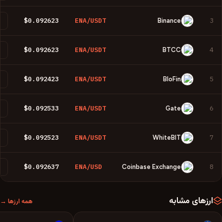
$0.092623
ENA/USDT
3
Binance
م
$0.092623
ENA/USDT
4
BTCC
م
$0.092423
ENA/USDT
5
BloFin
م
$0.092533
ENA/USDT
6
Gate
م
$0.092523
ENA/USDT
7
WhiteBIT
م
$0.092637
ENA/USD
8
Coinbase Exchange
م
ارزهای مشابه
همه ارزها →