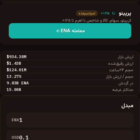
پرپینو
تا ۱۲۵×
اسپانسرشده
کریپتو، سهام، کالا و شاخص با اهرم تا ۱۲۵×.
معامله
ENA
$934.38M
ارزش بازار
$1.43B
ارزش رقیق‌شده
$124.01M
حجم ۲۴ساعت
13.27
%
حجم / ارزش بازار
9.83B
ENA
در گردش
15.00B
حداکثر عرضه
مبدل
ENA
USD