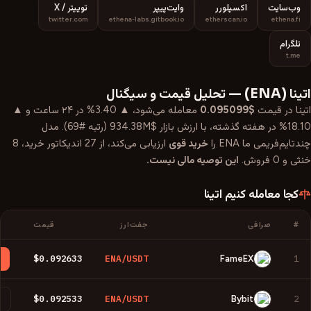
وب‌سایت
اکسپلورر
وایت‌پیپر
توییتر / X
twitter.com
ethena-labs.gitbook.io
etherscan.io
ethena.fi
تلگرام
t.me
اتینا
(
ENA
) —
تحلیل قیمت و سیگنال
اتینا
در قیمت
$0.095099
معامله می‌شود،
▲ 3.40%
در ۲۴ ساعت و
▲
18.10%
در هفته گذشته، با ارزش بازار
$934.38M
(رتبه #
69
). مدل
چندتایم‌فریمی ما
ENA
را
خرید قوی
ارزیابی می‌کند، از
27
اندیکاتور خرید،
8
خنثی و
0
فروش.
این توصیه مالی نیست.
کجا معامله کنیم
اتینا
#
صرافی
جفت‌ارز
قیمت
$0.092633
ENA/USDT
1
FameEX
$0.092533
ENA/USDT
2
Bybit
م