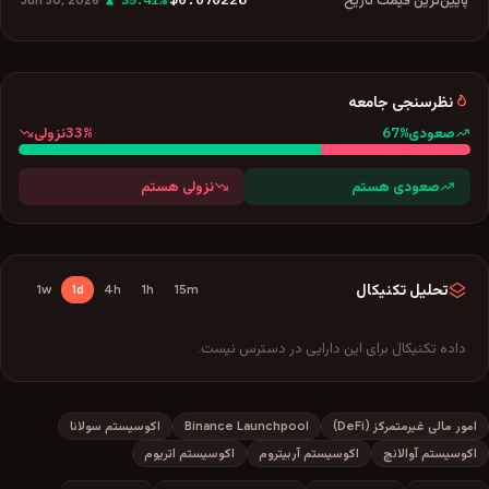
Jun 30, 2026
نظرسنجی جامعه
33
%
67
%
صعودی
نزولی
صعودی هستم
نزولی هستم
تحلیل تکنیکال
1w
1d
4h
1h
15m
داده تکنیکال برای این دارایی در دسترس نیست.
امور مالی غیرمتمرکز (DeFi)
Binance Launchpool
اکوسیستم سولانا
اکوسیستم آوالانچ
اکوسیستم آربیتروم
اکوسیستم اتریوم