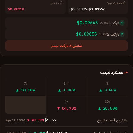
محدوده ورود
حد ضرر
$0.08718
$0.09396–$0.09556
$0.09665
تارگت
1
%
2.0
+
1
$0.09855
تارگت
2
%
4.0
+
2
نمایش 3 تارگت بیشتر
عملکرد قیمت
7d
24h
1h
▲ 18.10%
▲ 3.40%
▲ 0.60%
1y
30d
▼ 84.70%
▲ 28.60%
$1.52
بالاترین قیمت تاریخ
▼ 93.73%
Apr 11, 2024
$0.070228
پایین‌ترین قیمت تاریخ
▲ 35.41%