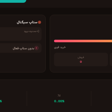
ستاپ سیگنال
محدوده ورود
خرید قوی
بدون ستاپ فعال
!
فروش
0
7d
%
0.00%