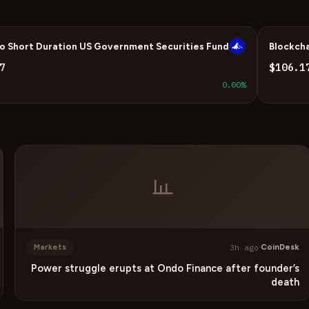
o Short Duration US Government Securities Fund
Blockcha
U
7
$106.1
0.00%
3h ago
·
CoinDesk
Markets
Power struggle erupts at Ondo Finance after founder’s
death