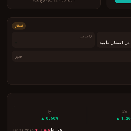
$1.22
1
EUTBL
=
·
نرخ زنده
انتظار
حد ضرر
در انتظار تأیید
—
صبر
1y
30d
▲ 0.60%
▲ 1.20
$1.26
▼ 3.49%
Jan 27, 2026