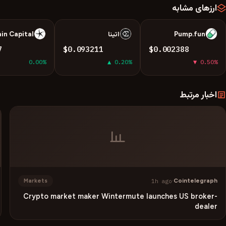
ارزهای مشابه
Pump.fun
اتینا
in Capital
B
E
P
7
$0.093211
$0.002388
0.00%
▲ 0.20%
▼ 0.50%
اخبار مرتبط
1h ago
·
Cointelegraph
Markets
Crypto market maker Wintermute launches US broker-
dealer