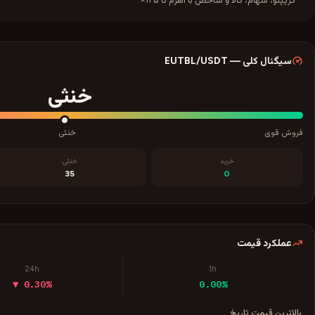
سیگنال کلی
—
/USDT
EUTBL
خنثی
فروش قوی
خنثی
خرید
خنثی
35
0
عملکرد قیمت
24h
1h
▼ 0.30%
0.00%
بالاترین قیمت تاریخ