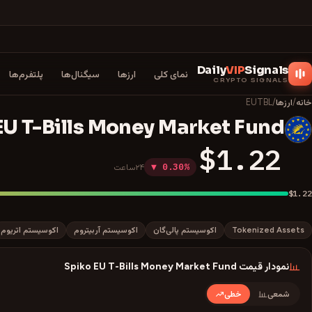
Daily
VIP
Signals
نمای کلی
ارزها
سیگنال‌ها
پلتفرم‌ها
CRYPTO SIGNALS
خانه
/
ارزها
/
EUTBL
EU T-Bills Money Market Fund
E
$1.22
▼ 0.30%
۲۴ساعت
$1.22
Tokenized Assets
اکوسیستم پالی‌گان
اکوسیستم آربیتروم
اکوسیستم اتریوم
نمودار قیمت
Spiko EU T-Bills Money Market Fund
شمعی
خطی