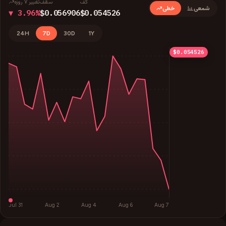
کف
سقف
تغییر ۷ روزه
شمعی
خطی
▼ 3.96%
$0.056906
$0.054526
24H
7D
30D
1Y
$0.056906
$0.056311
$0.055716
$0.055121
$0.054526
Jul 31
Aug 2
Aug 4
Aug 6
Aug 7