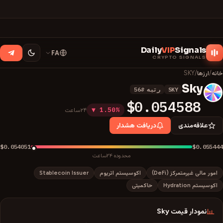
Daily
VIP
Signals
FA
CRYPTO SIGNALS
خانه
/
ارزها
/
SKY
Sky
SKY
رتبه
#
56
S
$0.054588
▼ 1.50%
۲۴ساعت
علاقه‌مندی
دریافت هشدار
$0.054051
$0.055444
محدوده ۲۴ساعت
امور مالی غیرمتمرکز (DeFi)
اکوسیستم اتریوم
Stablecoin Issuer
اکوسیستم Hydration
حاکمیتی
نمودار قیمت
Sky