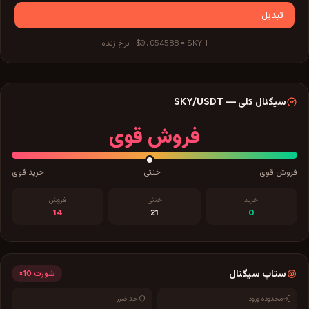
تبدیل
$0.054588
1
SKY
=
·
نرخ زنده
سیگنال کلی
—
/USDT
SKY
فروش قوی
فروش قوی
خنثی
خرید قوی
خرید
خنثی
فروش
14
21
0
ستاپ سیگنال
شورت
10×
محدوده ورود
حد ضرر