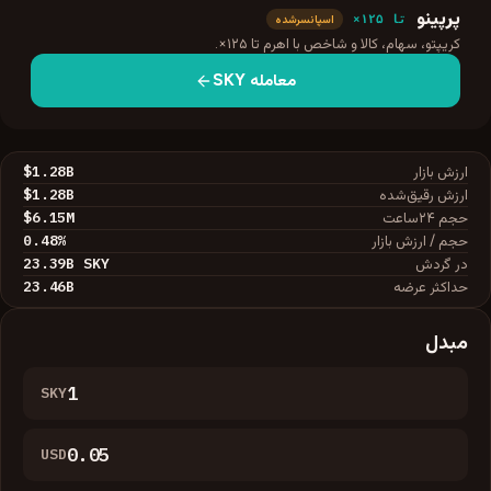
پرپینو
تا ۱۲۵×
اسپانسرشده
کریپتو، سهام، کالا و شاخص با اهرم تا ۱۲۵×.
معامله
SKY
$1.28B
ارزش بازار
$1.28B
ارزش رقیق‌شده
$6.15M
حجم ۲۴ساعت
0.48
%
حجم / ارزش بازار
23.39B
SKY
در گردش
23.46B
حداکثر عرضه
مبدل
SKY
USD