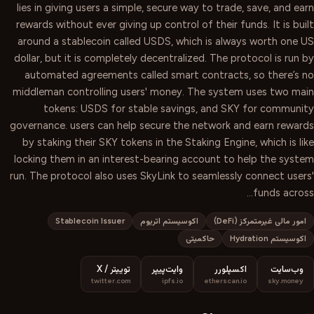
lies in giving users a simple, secure way to trade, save, and earn
rewards without ever giving up control of their funds. It is built
around a stablecoin called USDS, which is always worth one US
dollar, but it is completely decentralized. The protocol is run by
automated agreements called smart contracts, so there’s no
middleman controlling users' money. The system uses two main
tokens: USDS for stable savings, and SKY for community
governance. users can help secure the network and earn rewards
by staking their SKY tokens in the Staking Engine, which is like
locking them in an interest-bearing account to help the system
run. The protocol also uses SkyLink to seamlessly connect users'
funds across…
امور مالی غیرمتمرکز (DeFi)
اکوسیستم اتریوم
Stablecoin Issuer
اکوسیستم Hydration
حاکمیتی
وب‌سایت
اکسپلورر
وایت‌پیپر
توییتر / X
twitter.com
ipfs.io
etherscan.io
sky.money