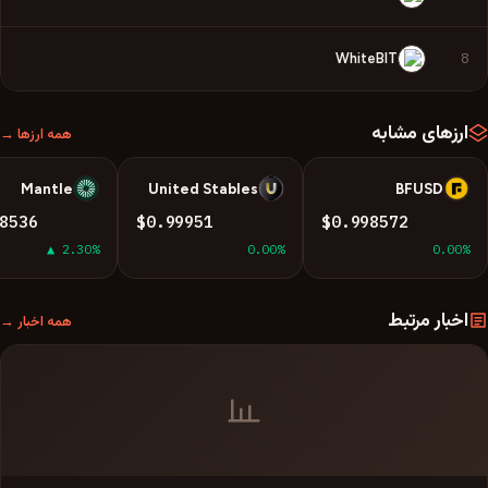
8
WhiteBIT
ارزهای مشابه
همه ارزها →
Mantle
United Stables
BFUSD
M
U
B
8536
$0.99951
$0.998572
▲ 2.30%
0.00%
0.00%
اخبار مرتبط
همه اخبار →