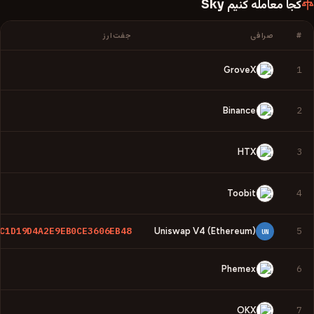
کجا معامله کنیم
Sky
#
صرافی
جفت‌ارز
1
GroveX
2
Binance
3
HTX
4
Toobit
C1D19D4A2E9EB0CE3606EB48
5
Uniswap V4 (Ethereum)
UN
6
Phemex
7
OKX