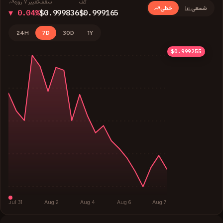
کف
سقف
تغییر ۷ روزه
شمعی
خطی
▼ 0.04%
$0.999836
$0.999165
24H
7D
30D
1Y
$0.999836
$0.999668
$0.999501
$0.999165
$0.999255
Jul 31
Aug 2
Aug 4
Aug 6
Aug 7