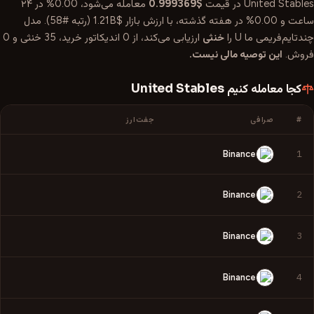
United Stables
در قیمت
$0.999369
معامله می‌شود،
0.00%
در ۲۴
ساعت و
0.00%
در هفته گذشته، با ارزش بازار
$1.21B
(رتبه #
58
). مدل
چندتایم‌فریمی ما
U
را
خنثی
ارزیابی می‌کند، از
0
اندیکاتور خرید،
35
خنثی و
0
فروش.
این توصیه مالی نیست.
کجا معامله کنیم
United Stables
#
صرافی
جفت‌ارز
1
Binance
2
Binance
3
Binance
4
Binance