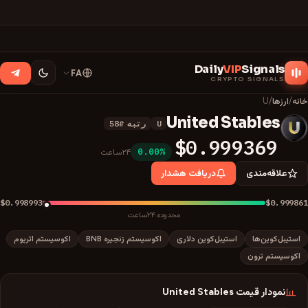
Daily
VIP
Signals
FA
CRYPTO SIGNALS
خانه
/
ارزها
/
U
United Stables
U
رتبه
#
58
U
$0.999369
0.00%
۲۴ساعت
علاقه‌مندی
دریافت هشدار
$0.998993
$0.999861
محدوده ۲۴ساعت
استیبل‌کوین‌ها
استیبل‌کوین دلاری
اکوسیستم زنجیره BNB
اکوسیستم اتریوم
اکوسیستم ترون
نمودار قیمت
United Stables