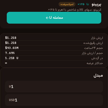
پرپینو
تا ۱۲۵×
اسپانسرشده
کریپتو، سهام، کالا و شاخص با اهرم تا ۱۲۵×.
معامله
U
$1.21B
ارزش بازار
$1.21B
ارزش رقیق‌شده
$93.03M
حجم ۲۴ساعت
7.69
%
حجم / ارزش بازار
1.21B
U
در گردش
∞
حداکثر عرضه
مبدل
U
USD