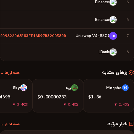
5
Binance
6
Binance
50D9822D68B83FE1AD97B32CD580D
7
Uniswap V4 (BSC)
UN
8
LBank
ارزهای مشابه
همه ارزها →
Morpho
پپه
Sky
S
P
M
4695
$0.00000283
$1.86
▼ 3.40%
▼ 0.40%
▼ 2.40%
اخبار مرتبط
همه اخبار →