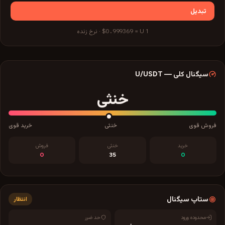
تبدیل
$0.999369
1
U
=
·
نرخ زنده
سیگنال کلی
—
/USDT
U
خنثی
فروش قوی
خنثی
خرید قوی
خرید
خنثی
فروش
0
35
0
ستاپ سیگنال
انتظار
محدوده ورود
حد ضرر