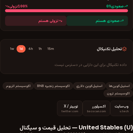
100
%
0
%
صعودی
نزولی
صعودی هستم
نزولی هستم
تحلیل تکنیکال
1w
1d
4h
1h
15m
داده تکنیکال برای این دارایی در دسترس نیست.
استیبل‌کوین‌ها
استیبل‌کوین دلاری
اکوسیستم زنجیره BNB
اکوسیستم اتریوم
اکوسیستم ترون
وب‌سایت
اکسپلورر
توییتر / X
twitter.com
bscscan.com
u.tech
) —
U
(
United Stables
تحلیل قیمت و سیگنال